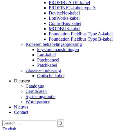
PROFIBUS DP-kabel
PROFINET-kabel type A
DeviceNet-kabel
LonWorks-kabel
ControlBus-kabel
MODBUS-kabel
Foundation Fieldbus Type A-kabel
Foundation Fieldbus Type B-kabel
Koperen bekabelingsoplossing
keystone-aansluitingen
Lan-kabel
Patchpaneel
Patchkabel
Glasvezeloplossing
Optische kabel
Diensten
Catalogus
Certificaten
Systeemgarantie
Word partner
Nieuws
Contact
English