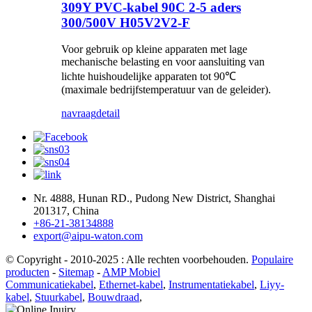
309Y PVC-kabel 90C 2-5 aders
300/500V H05V2V2-F
Voor gebruik op kleine apparaten met lage
mechanische belasting en voor aansluiting van
lichte huishoudelijke apparaten tot 90℃
(maximale bedrijfstemperatuur van de geleider).
navraag
detail
Nr. 4888, Hunan RD., Pudong New District, Shanghai
201317, China
+86-21-38134888
export@aipu-waton.com
© Copyright - 2010-2025 : Alle rechten voorbehouden.
Populaire
producten
-
Sitemap
-
AMP Mobiel
Communicatiekabel
,
Ethernet-kabel
,
Instrumentatiekabel
,
Liyy-
kabel
,
Stuurkabel
,
Bouwdraad
,