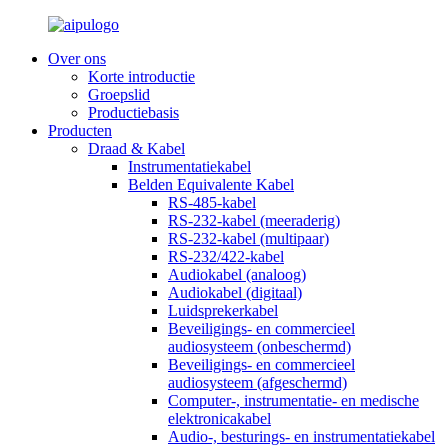
Over ons
Korte introductie
Groepslid
Productiebasis
Producten
Draad & Kabel
Instrumentatiekabel
Belden Equivalente Kabel
RS-485-kabel
RS-232-kabel (meeraderig)
RS-232-kabel (multipaar)
RS-232/422-kabel
Audiokabel (analoog)
Audiokabel (digitaal)
Luidsprekerkabel
Beveiligings- en commercieel
audiosysteem (onbeschermd)
Beveiligings- en commercieel
audiosysteem (afgeschermd)
Computer-, instrumentatie- en medische
elektronicakabel
Audio-, besturings- en instrumentatiekabel