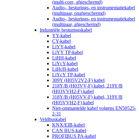
(multi-core, afgeschermd)
Audio-, besturings- en instrumentatiekabel
(multipaar, onafgeschermd)
Audio-, besturings- en instrumentatiekabel
(multipaar, afgeschermd)
Industriële besturingskabel
YY-kabel
CY-kabel
LiYY-kabel
LiYY TP-kabel
LiHH-kabel
LiYcY-kabel
LiHcH-kabel
LiYcY TP-kabel
309Y (H05V2V2-F) kabel
218Y/B (H03VV-F) kabel, 219Y/B
(H03VVH2-F) kabel
318Y/B (H05VV-F) kabel, 319Y/B
(H05VVH2-F) kabel
Niet-ommantelde kabel volgens EN50525-
2-31
Veldbuskabel
KNX/EIB-kabel
CAN BUS-kabel
PROFIBUS PA-kabel