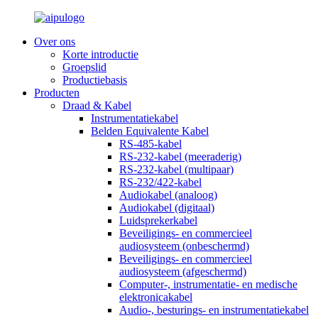
Over ons
Korte introductie
Groepslid
Productiebasis
Producten
Draad & Kabel
Instrumentatiekabel
Belden Equivalente Kabel
RS-485-kabel
RS-232-kabel (meeraderig)
RS-232-kabel (multipaar)
RS-232/422-kabel
Audiokabel (analoog)
Audiokabel (digitaal)
Luidsprekerkabel
Beveiligings- en commercieel
audiosysteem (onbeschermd)
Beveiligings- en commercieel
audiosysteem (afgeschermd)
Computer-, instrumentatie- en medische
elektronicakabel
Audio-, besturings- en instrumentatiekabel