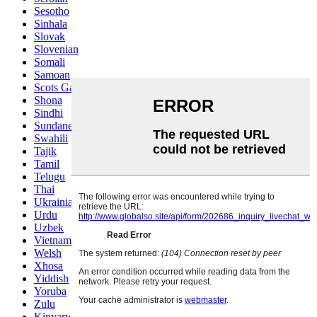
Sesotho
Sinhala
Slovak
Slovenian
Somali
Samoan
Scots Gaelic
Shona
Sindhi
Sundanese
Swahili
Tajik
Tamil
Telugu
Thai
Ukrainian
Urdu
Uzbek
Vietnamese
Welsh
Xhosa
Yiddish
Yoruba
Zulu
Kinyarwanda