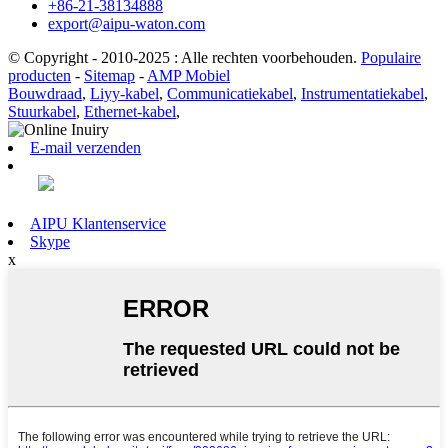
+86-21-38134888
export@aipu-waton.com
© Copyright - 2010-2025 : Alle rechten voorbehouden.
Populaire
producten
-
Sitemap
-
AMP Mobiel
Bouwdraad
,
Liyy-kabel
,
Communicatiekabel
,
Instrumentatiekabel
,
Stuurkabel
,
Ethernet-kabel
,
E-mail verzenden
AIPU Klantenservice
Skype
x