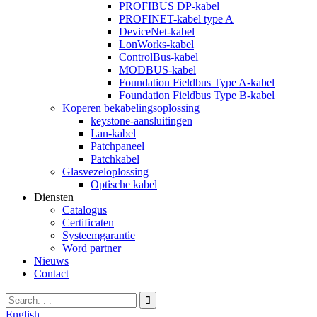
PROFIBUS DP-kabel
PROFINET-kabel type A
DeviceNet-kabel
LonWorks-kabel
ControlBus-kabel
MODBUS-kabel
Foundation Fieldbus Type A-kabel
Foundation Fieldbus Type B-kabel
Koperen bekabelingsoplossing
keystone-aansluitingen
Lan-kabel
Patchpaneel
Patchkabel
Glasvezeloplossing
Optische kabel
Diensten
Catalogus
Certificaten
Systeemgarantie
Word partner
Nieuws
Contact
English