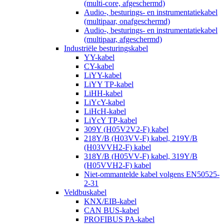
(multi-core, afgeschermd)
Audio-, besturings- en instrumentatiekabel
(multipaar, onafgeschermd)
Audio-, besturings- en instrumentatiekabel
(multipaar, afgeschermd)
Industriële besturingskabel
YY-kabel
CY-kabel
LiYY-kabel
LiYY TP-kabel
LiHH-kabel
LiYcY-kabel
LiHcH-kabel
LiYcY TP-kabel
309Y (H05V2V2-F) kabel
218Y/B (H03VV-F) kabel, 219Y/B
(H03VVH2-F) kabel
318Y/B (H05VV-F) kabel, 319Y/B
(H05VVH2-F) kabel
Niet-ommantelde kabel volgens EN50525-
2-31
Veldbuskabel
KNX/EIB-kabel
CAN BUS-kabel
PROFIBUS PA-kabel