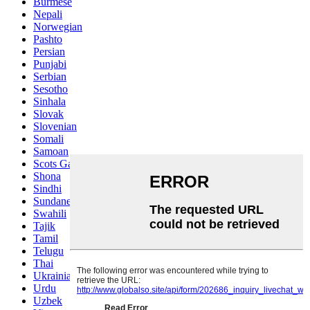
Burmese
Nepali
Norwegian
Pashto
Persian
Punjabi
Serbian
Sesotho
Sinhala
Slovak
Slovenian
Somali
Samoan
Scots Gaelic
Shona
Sindhi
Sundanese
Swahili
Tajik
Tamil
Telugu
Thai
Ukrainian
Urdu
Uzbek