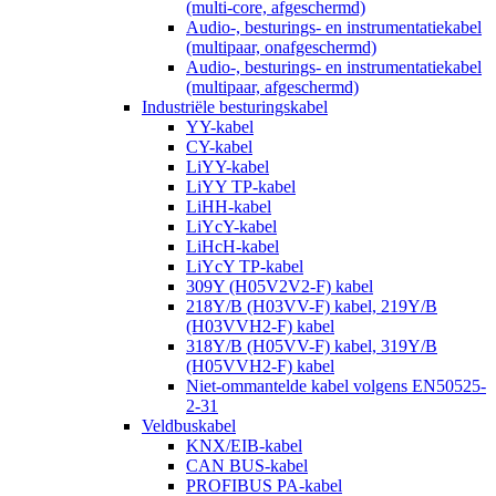
(multi-core, afgeschermd)
Audio-, besturings- en instrumentatiekabel
(multipaar, onafgeschermd)
Audio-, besturings- en instrumentatiekabel
(multipaar, afgeschermd)
Industriële besturingskabel
YY-kabel
CY-kabel
LiYY-kabel
LiYY TP-kabel
LiHH-kabel
LiYcY-kabel
LiHcH-kabel
LiYcY TP-kabel
309Y (H05V2V2-F) kabel
218Y/B (H03VV-F) kabel, 219Y/B
(H03VVH2-F) kabel
318Y/B (H05VV-F) kabel, 319Y/B
(H05VVH2-F) kabel
Niet-ommantelde kabel volgens EN50525-
2-31
Veldbuskabel
KNX/EIB-kabel
CAN BUS-kabel
PROFIBUS PA-kabel