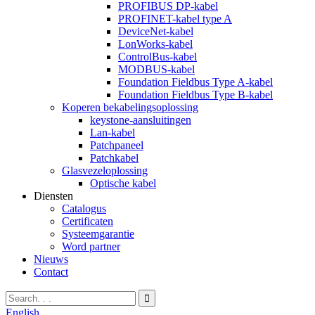
PROFIBUS DP-kabel
PROFINET-kabel type A
DeviceNet-kabel
LonWorks-kabel
ControlBus-kabel
MODBUS-kabel
Foundation Fieldbus Type A-kabel
Foundation Fieldbus Type B-kabel
Koperen bekabelingsoplossing
keystone-aansluitingen
Lan-kabel
Patchpaneel
Patchkabel
Glasvezeloplossing
Optische kabel
Diensten
Catalogus
Certificaten
Systeemgarantie
Word partner
Nieuws
Contact
English