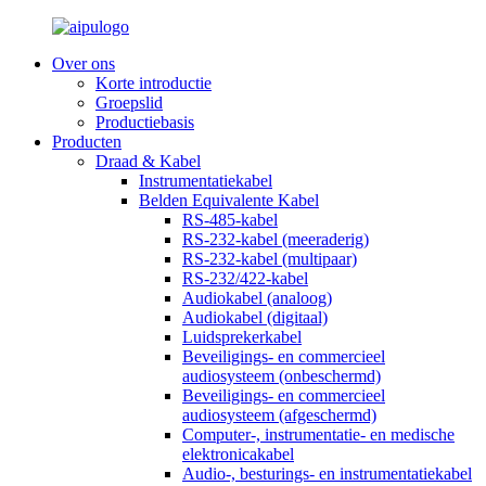
Over ons
Korte introductie
Groepslid
Productiebasis
Producten
Draad & Kabel
Instrumentatiekabel
Belden Equivalente Kabel
RS-485-kabel
RS-232-kabel (meeraderig)
RS-232-kabel (multipaar)
RS-232/422-kabel
Audiokabel (analoog)
Audiokabel (digitaal)
Luidsprekerkabel
Beveiligings- en commercieel
audiosysteem (onbeschermd)
Beveiligings- en commercieel
audiosysteem (afgeschermd)
Computer-, instrumentatie- en medische
elektronicakabel
Audio-, besturings- en instrumentatiekabel