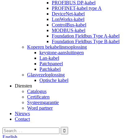
PROFIBUS DP-kabel
PROFINET-kabel type A
DeviceNet-kabel
LonWorks-kabel
ControlBus-kabel
MODBUS-kabel
Foundation Fieldbus Type A-kabel
Foundation Fieldbus Type B-kabel
Koperen bekabelingsoplossing
keystone-aansluitingen
Lan-kabel
Patchpaneel
Patchkabel
Glasvezeloplossing
Optische kabel
Diensten
Catalogus
Certificaten
Systeemgarantie
Word partner
Nieuws
Contact
English