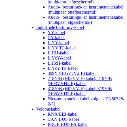
(multi-core, afgeschermd)
Audio-, besturings- en instrumentatiekabel
(multipaar, onafgeschermd)
Audio-, besturings- en instrumentatiekabel
(multipaar, afgeschermd)
Industriële besturingskabel
YY-kabel
CY-kabel
LiYY-kabel
LiYY TP-kabel
LiHH-kabel
LiYcY-kabel
LiHcH-kabel
LiYcY TP-kabel
309Y (H05V2V2-F) kabel
218Y/B (H03VV-F) kabel, 219Y/B
(H03VVH2-F) kabel
318Y/B (H05VV-F) kabel, 319Y/B
(H05VVH2-F) kabel
Niet-ommantelde kabel volgens EN50525-
2-31
Veldbuskabel
KNX/EIB-kabel
CAN BUS-kabel
PROFIBUS PA-kabel