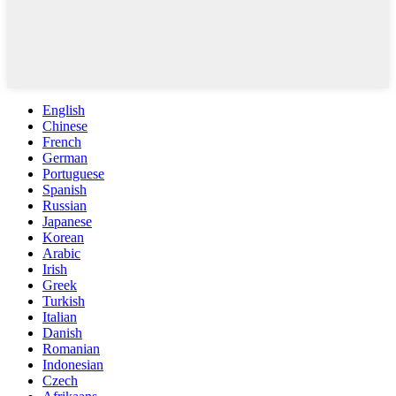
English
Chinese
French
German
Portuguese
Spanish
Russian
Japanese
Korean
Arabic
Irish
Greek
Turkish
Italian
Danish
Romanian
Indonesian
Czech