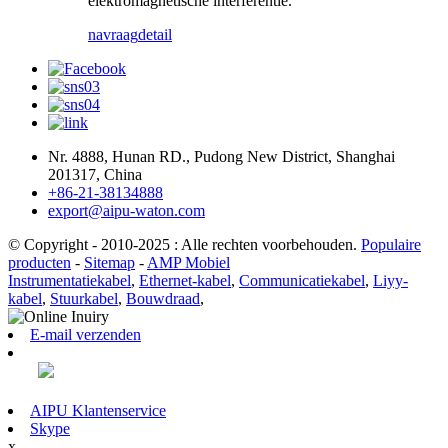
elektromagnetische interferentie.
navraag
detail
Nr. 4888, Hunan RD., Pudong New District, Shanghai
201317, China
+86-21-38134888
export@aipu-waton.com
© Copyright - 2010-2025 : Alle rechten voorbehouden.
Populaire
producten
-
Sitemap
-
AMP Mobiel
Instrumentatiekabel
,
Ethernet-kabel
,
Communicatiekabel
,
Liyy-
kabel
,
Stuurkabel
,
Bouwdraad
,
E-mail verzenden
AIPU Klantenservice
Skype
x