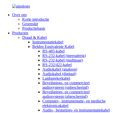
Over ons
Korte introductie
Groepslid
Productiebasis
Producten
Draad & Kabel
Instrumentatiekabel
Belden Equivalente Kabel
RS-485-kabel
RS-232-kabel (meeraderig)
RS-232-kabel (multipaar)
RS-232/422-kabel
Audiokabel (analoog)
Audiokabel (digitaal)
Luidsprekerkabel
Beveiligings- en commercieel
audiosysteem (onbeschermd)
Beveiligings- en commercieel
audiosysteem (afgeschermd)
Computer-, instrumentatie- en medische
elektronicakabel
Audio-, besturings- en instrumentatiekabel