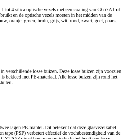
ot 4 silica optische vezels met een coating van G657A1 of
bruikt en de optische vezels moeten in het midden van de
, oranje, groen, bruin, grijs, wit, rood, zwart, geel, paars,
n verschillende losse buizen. Deze losse buizen zijn voorzien
is bekleed met PE-materiaal. Alle losse buizen zijn rond het
luiten.
wee lagen PE-mantel. Dit betekent dat deze glasvezelkabel
len tape (PSP) verbetert effectief de vochtbestendigheid van de
e GYTA53 direct begraven optische kabel heeft een losse,