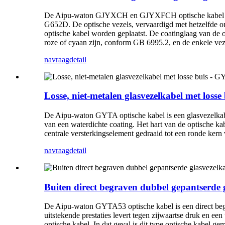
De Aipu-waton GJYXCH en GJYXFCH optische kabel is ee
G652D. De optische vezels, vervaardigd met hetzelfde on
optische kabel worden geplaatst. De coatinglaag van de op
roze of cyaan zijn, conform GB 6995.2, en de enkele vez
navraag
detail
Losse, niet-metalen glasvezelkabel met los
De Aipu-waton GYTA optische kabel is een glasvezelkabel
van een waterdichte coating. Het hart van de optische ka
centrale versterkingselement gedraaid tot een ronde kern 
navraag
detail
Buiten direct begraven dubbel gepantserde 
De Aipu-waton GYTA53 optische kabel is een direct begr
uitstekende prestaties levert tegen zijwaartse druk en ee
optische kabel. In dat geval is dit type optische kabel 