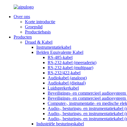
Over ons
Korte introductie
Groepslid
Productiebasis
Producten
Draad & Kabel
Instrumentatiekabel
Belden Equivalente Kabel
RS-485-kabel
RS-232-kabel (meeraderig)
RS-232-kabel (multipaar)
RS-232/422-kabel
Audiokabel (analoog)
Audiokabel (digitaal)
Luidsprekerkabel
Beveiligings- en commercieel audiosysteem
Beveiligings- en commercieel audiosysteem
Computer-, instrumentatie- en medische elek
Audio-, besturings- en instrumentatiekabel 
Audio-, besturings- en instrumentatiekabel 
Audio-, besturings- en instrumentatiekabel 
Industriële besturingskabel