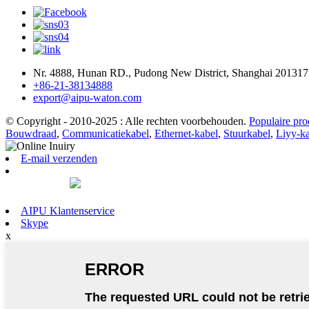
Nr. 4888, Hunan RD., Pudong New District, Shanghai 201317
+86-21-38134888
export@aipu-waton.com
© Copyright - 2010-2025 : Alle rechten voorbehouden.
Populaire pro
Bouwdraad
,
Communicatiekabel
,
Ethernet-kabel
,
Stuurkabel
,
Liyy-k
E-mail verzenden
AIPU Klantenservice
Skype
x