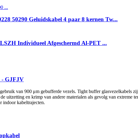
28 50290 Geluidskabel 4 paar 8 kernen Tw...
/LSZH Individueel Afgeschermd Al-PET ...
l - GJFJV
gebruik van 900 μm gebufferde vezels. Tight buffer glasvezelkabels zij
n de uitzetting en krimp van andere materialen als gevolg van extreme t
r indoor kabeltrajecten.
opkabel