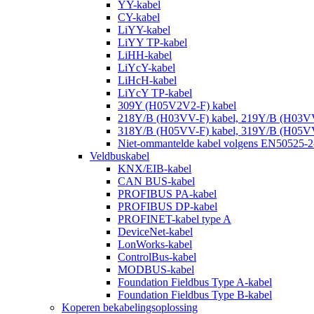
YY-kabel
CY-kabel
LiYY-kabel
LiYY TP-kabel
LiHH-kabel
LiYcY-kabel
LiHcH-kabel
LiYcY TP-kabel
309Y (H05V2V2-F) kabel
218Y/B (H03VV-F) kabel, 219Y/B (H03V
318Y/B (H05VV-F) kabel, 319Y/B (H05V
Niet-ommantelde kabel volgens EN50525-2
Veldbuskabel
KNX/EIB-kabel
CAN BUS-kabel
PROFIBUS PA-kabel
PROFIBUS DP-kabel
PROFINET-kabel type A
DeviceNet-kabel
LonWorks-kabel
ControlBus-kabel
MODBUS-kabel
Foundation Fieldbus Type A-kabel
Foundation Fieldbus Type B-kabel
Koperen bekabelingsoplossing