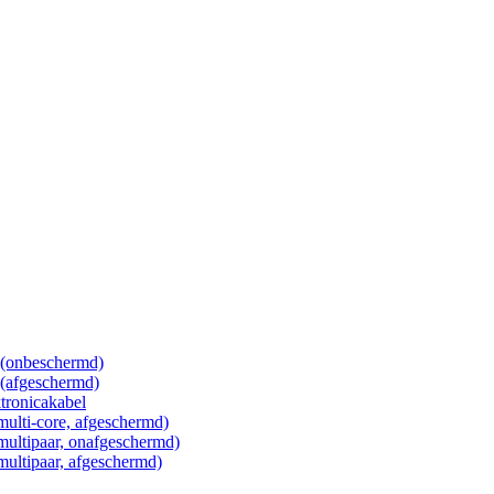
 (onbeschermd)
 (afgeschermd)
tronicakabel
(multi-core, afgeschermd)
(multipaar, onafgeschermd)
(multipaar, afgeschermd)