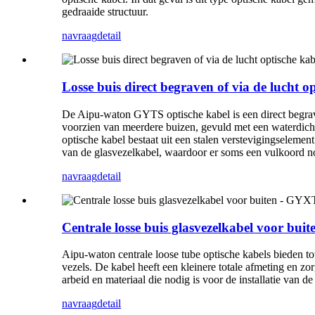
gedraaide structuur.
navraag
detail
Losse buis direct begraven of via de lucht o
De Aipu-waton GYTS optische kabel is een direct begrav
voorzien van meerdere buizen, gevuld met een waterdicht
optische kabel bestaat uit een stalen verstevigingselement
van de glasvezelkabel, waardoor er soms een vulkoord nod
navraag
detail
Centrale losse buis glasvezelkabel voor b
Aipu-waton centrale loose tube optische kabels bieden tot
vezels. De kabel heeft een kleinere totale afmeting en zo
arbeid en materiaal die nodig is voor de installatie van 
navraag
detail