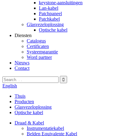
keystone-aansluitingen
Lan-kabel
Patchpaneel
Patchkabel
Glasvezeloplossing
Optische kabel
Diensten
Catalogus
Certificaten
Systeemgarantie
Word partner
Nieuws
Contact
English
Thuis
Producten
Glasvezeloplossing
Optische kabel
Draad & Kabel
Instrumentatiekabel
Belden Equivalente Kabel