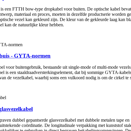
n FTTH bow-type dropkabel voor buiten. De optische kabel bevat 1 t
twerp, materiaal en proces, moeten in dezelfde productserie worden ge
tische vezel kan gekleurd zijn. De kleur van de gekleurde laag kan blauw
el kan de natuurlijke kleur hebben.
se buis - GYTA-normen
 voor buitengebruik, bestaande uit single-mode of multi-mode vezels i
bel is een staaldraadversterkingselement, dat bij sommige GYTA-kabels 
van de vezelkabel, waarbij soms een vulkoord nodig is om de cirkel te s
glasvezelkabel
aven dubbel gepantserde glasvezelkabel met dubbele metalen tape en t
n uitstekende coördinatie. De longitudinale verpakking met kunststof sta
gemakkelijker te gebruiken in direct begraven bekabelingsomgevingen. D