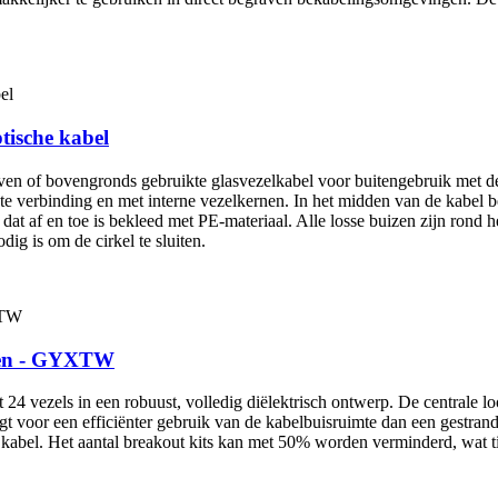
ptische kabel
en of bovengronds gebruikte glasvezelkabel voor buitengebruik met de
e verbinding en met interne vezelkernen. In het midden van de kabel b
 dat af en toe is bekleed met PE-materiaal. Alle losse buizen zijn rond 
ig is om de cirkel te sluiten.
uiten - GYXTW
 24 vezels in een robuust, volledig diëlektrisch ontwerp. De centrale l
rgt voor een efficiënter gebruik van de kabelbuisruimte dan een gestran
de kabel. Het aantal breakout kits kan met 50% worden verminderd, wat ti