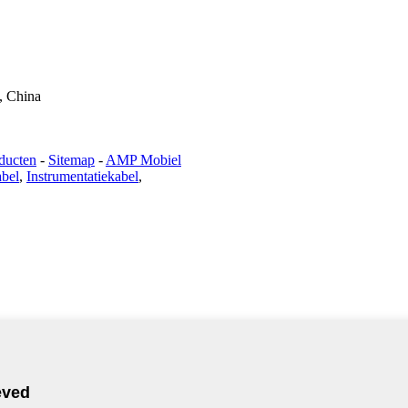
, China
ducten
-
Sitemap
-
AMP Mobiel
abel
,
Instrumentatiekabel
,